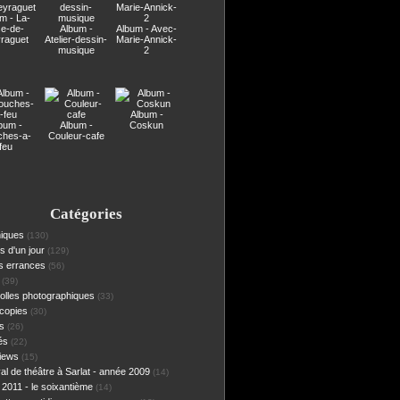
m - La-
se-de-
Album -
Album - Avec-
raguet
Atelier-dessin-
Marie-Annick-
musique
2
Album -
bum -
Album -
Coskun
ches-a-
Couleur-cafe
feu
Catégories
iques
(130)
s d'un jour
(129)
es errances
(56)
(39)
olles photographiques
(33)
scopies
(30)
ts
(26)
és
(22)
views
(15)
al de théâtre à Sarlat - année 2009
(14)
 2011 - le soixantième
(14)