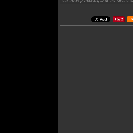
aux tracés plantureux, se lit une fascinan
R