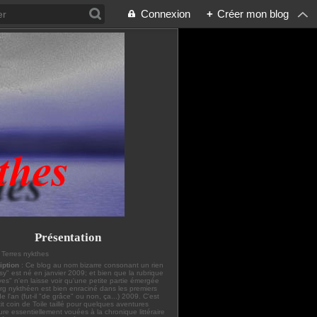
Connexion
+
Créer mon blog
Présentation
: Terres nykthes
iption
: Ce blog au nom bizarre consonant un rien
sy" est né en janvier 2009; et bien que la rubrique
ves" n'en laisse voir qu'une petite partie émergée
erg nykthéen est bien enraciné dans les premiers
de l'an (fut-il "de grâce" ou non, ça...) 2009. C'est
it coin de Toile taillé pour quelques aventures
ture essentiellement vouées à la chronique littéraire