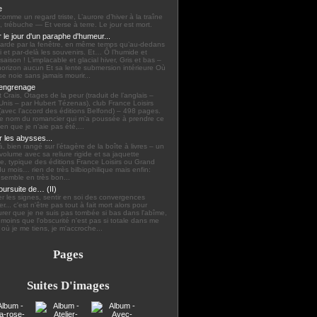
e
omme un regard triste, L’aurore d’hiver à la traîne
e, trébuche — Et verse à terre. Le jour est mort.
r le jour d'un paraphe d'humeur...
garde par la fenêtre, en même temps qu’au-dedans
 et par-delà les souvenirs. Et… Ô l’humide et
 saison ! L’implacable et glacial hiver, Gris et bas –
orizon aucun Et sa lente submersion intérieure Où
se noie sans jamais mourir...
 engrenage
 Crais, Otages de la peur (traduit de l’anglais –
Unis – par Hubert Tézenas), club France Loisirs
avec l’accord des éditions Belfond) – 498 pages.
le nom du romancier qui m’a poussée à prendre ce
bien que je n’aie pas été,...
r les abysses...
 là, bien rangé sur l’étagère de la boîte à livres – un
volume avec sa reliure rigide et sa jaquette
rée, typique des éditions France Loisirs ou Grand
du mois… rien de très bilbiophilique mais enfin:
t semble en très bon...
oursuite de… (II)
r les signes, sentir en soi des convergences
er... c'est n'être pas tout à fait mort alors pour
rer que je ne suis pas tombée si bas dans l'abîme,
moins que l'obscurité n'est pas si totale dans me
 où je me tiens, je m'accroche...
Pages
Suites D'images