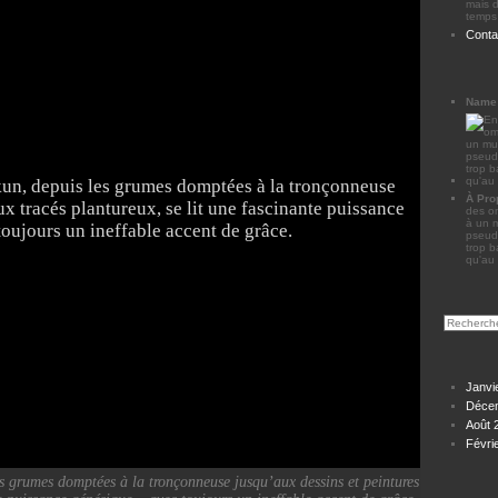
mais d
temps 
Conta
Name
À Pro
des om
à un 
pseudo
trop 
qu'au 
Janvi
Déce
Août 
Févri
s grumes domptées à la tronçonneuse jusqu’aux dessins et peintures