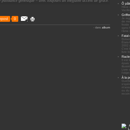
te puissance génésique – avec toujours un ineffable accent de grâce.
Ô pâl
Hâve c
Vacill
Griffe
Je re
epost
0
de moi
froide
album
sans h
-
dans
l’âme 
Fatal
Robert
États-
2002 (
C’est 
livre 
Racle
Il est
épais 
illust
Livre 
l’obje
À la p
Guette
s'opér
m'assu
ou du 
recoin