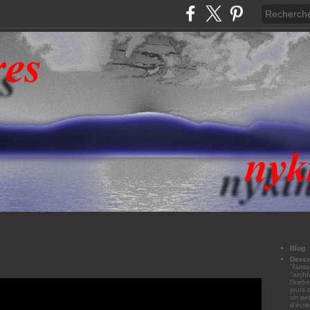
Blog
Descr
"fanta
"archi
l'iceb
jours 
un pet
d'écri