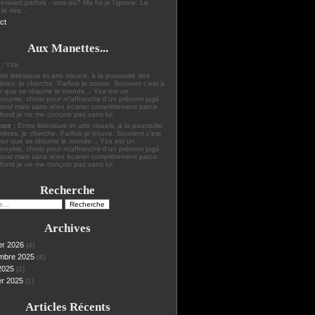
érivant parfois - vers où? Ma foi je l'ignore. Le
le dira...
ct
Aux Manettes...
 :
Yza
pos :
Entre littérature et arts visuels, à la poursuite
bres, je cherche. Parfois je trouve. Souvent c'est
mur que se résume le monde... Yza est un
nyme, choisi pour m'affranchir d'un prénom jugé
banal mais sans m'en écarter complètement parce
fond je ne me conçois pas sans lui
Recherche
Archives
er 2026
(4)
mbre 2025
(4)
2025
(2)
er 2025
(1)
Articles Récents