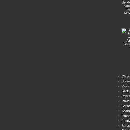
Albu
ro
Mey
Al
Bou
Chron
Brève
Petit
Billets
Paper
Intro
Sarla
Apart
Inter
Festiv
Sarlat